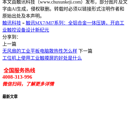
本文由触讯科技（www.chuxunkeji.com）发布，部分图片及文
字由AI生成，侵权联删。转载时必须以链接形式注明作者和
原始出处及本声明。
触讯科技
»
触讯MX7/MI7系列：全铝合金一体压铸，开启工
业触控设备设计新纪元
分享到：
上一篇
无风扇的工业平板电脑散热性怎么样
下一篇
工位机上使用工业触摸屏的好处是什么
全国服务热线
4008-313-996
微信扫码，了解更多详情
最新文章