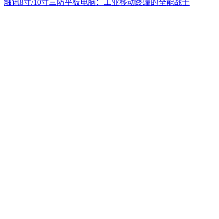
触讯8寸/10寸三防平板电脑：工业移动终端的全能战士